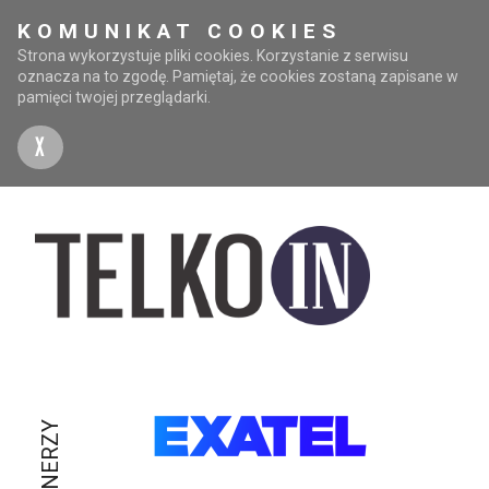
KOMUNIKAT COOKIES
Strona wykorzystuje pliki cookies. Korzystanie z serwisu
oznacza na to zgodę. Pamiętaj, że cookies zostaną zapisane w
pamięci twojej przeglądarki.
X
PARTNERZY