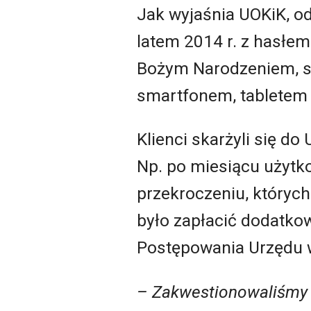
Jak wyjaśnia UOKiK, o
latem 2014 r. z hasłem
Bożym Narodzeniem, sp
smartfonem, tabletem 
Klienci skarżyli się do
Np. po miesiącu użytko
przekroczeniu, których 
było zapłacić dodatko
Postępowania Urzędu w
– Zakwestionowaliśmy 