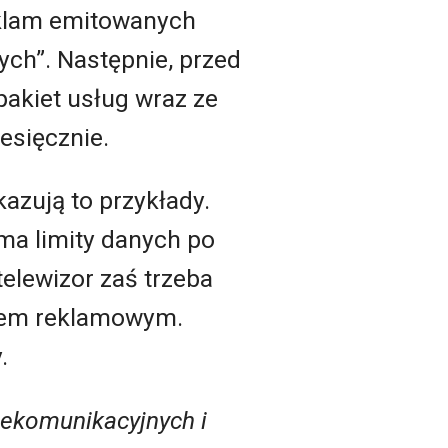
eklam emitowanych
ych”. Następnie, przed
pakiet usług wraz ze
esięcznie.
kazują to przykłady.
 ma limity danych po
telewizor zaś trzeba
azem reklamowym.
.
lekomunikacyjnych i