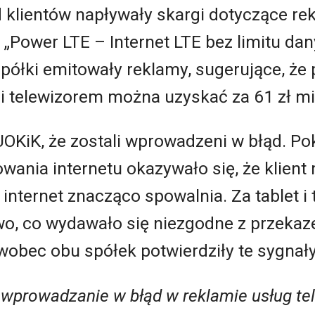
d klientów napływały skargi dotyczące r
 „Power LTE – Internet LTE bez limitu dan
ółki emitowały reklamy, sugerujące, że 
i telewizorem można uzyskać za 61 zł mi
 UOKiK, że zostali wprowadzeni w błąd. Po
wania internetu okazywało się, że klient
internet znacząco spowalnia. Za tablet i 
wo, co wydawało się niezgodne z przek
obec obu spółek potwierdziły te sygnały
wprowadzanie w błąd w reklamie usług te