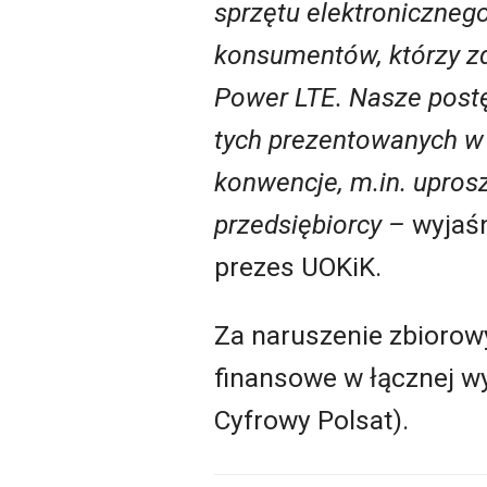
sprzętu elektroniczneg
konsumentów, którzy z
Power LTE. Nasze postę
tych prezentowanych w 
konwencje, m.in. upros
przedsiębiorcy –
wyjaś
prezes UOKiK.
Za naruszenie zbiorow
finansowe w łącznej wy
Cyfrowy Polsat).