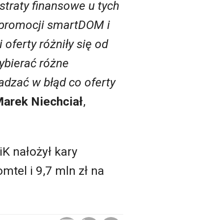
traty finansowe u tych
promocji smartDOM i
oferty różniły się od
ybierać różne
adzać w błąd co oferty
arek Niechciał
,
K nałożył kary
mtel i 9,7 mln zł na