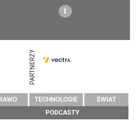
X
PARTNERZY
RAWO
TECHNOLOGIE
ŚWIAT
PODCASTY