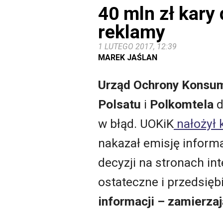
40 mln zł kary
reklamy
1 LUTEGO 2017, 12:39
MAREK JAŚLAN
Urząd Ochrony Konsum
Polsatu
i
Polkomtela
d
w błąd. UOKiK
nałożył k
nakazał emisję informa
decyzji na stronach i
ostateczne i przedsię
informacji – zamierzaj