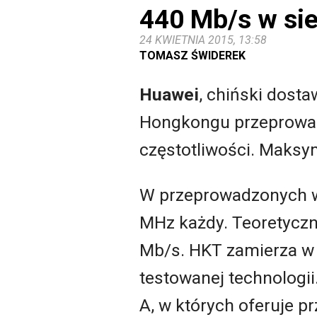
440 Mb/s w sie
24 KWIETNIA 2015, 13:58
TOMASZ ŚWIDEREK
Huawei
, chiński dost
Hongkongu przeprowadz
częstotliwości. Maksy
W przeprowadzonych 
MHz każdy. Teoretycz
Mb/s. HKT zamierza w 
testowanej technologii
A, w których oferuje 