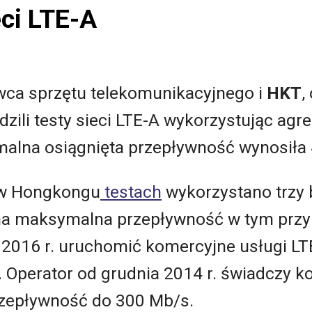
ci LTE-A
awca sprzętu telekomunikacyjnego i
HKT
,
ili testy sieci LTE-A wykorzystując agr
malna osiągnięta przepływność wynosiła
w Hongkongu
testach
wykorzystano trzy 
na maksymalna przepływność w tym prz
2016 r. uruchomić komercyjne usługi LT
. Operator od grudnia 2014 r. świadczy k
przepływność do 300 Mb/s.