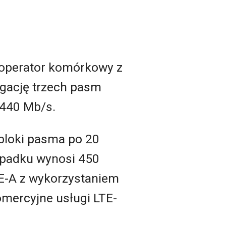
 operator komórkowy z
egację trzech pasm
 440 Mb/s.
bloki pasma po 20
ypadku wynosi 450
E-A z wykorzystaniem
omercyjne usługi LTE-