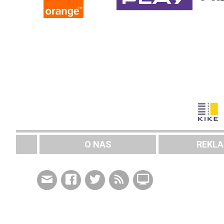
O NAS
REKL