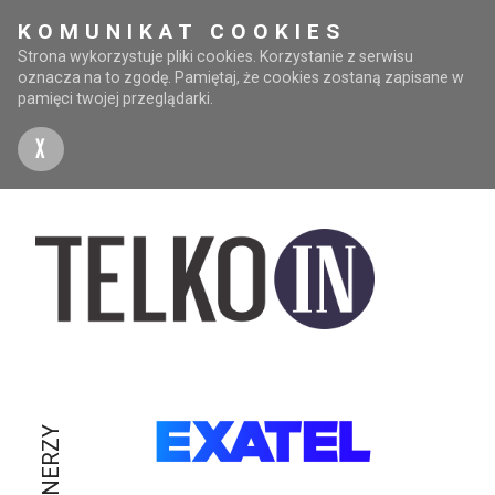
KOMUNIKAT COOKIES
Strona wykorzystuje pliki cookies. Korzystanie z serwisu
oznacza na to zgodę. Pamiętaj, że cookies zostaną zapisane w
pamięci twojej przeglądarki.
X
PARTNERZY