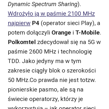
Dynamic Spectrum Sharing
).
Wdrożyło ją w paśmie 2100 MHz
najpierw
P4
(operator sieci Play), a
potem dołączyli
Orange
i
T-Mobile
.
Polkomtel
zdecydował się na 5G w
paśmie 2600 MHz i technologię
TDD. Jako jedyny ma w tym
zakresie ciągły blok o szerokości
50 MHz.Co prawda nie jest totzw.
pionierskie pasmo, ale są na
świecie operatorzy, którzy je
wykorzystują – jak operator sieci