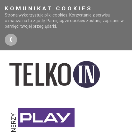
KOMUNIKAT COOKIES
Strona wykorzystuje pliki cookies. Korzystanie z serwisu
oznacza na to zgodę. Pamiętaj, że cookies zostaną zapisane w
pamięci twojej przeglądarki.
X
PARTNERZY