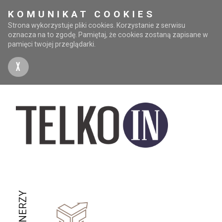
KOMUNIKAT COOKIES
Strona wykorzystuje pliki cookies. Korzystanie z serwisu
oznacza na to zgodę. Pamiętaj, że cookies zostaną zapisane w
pamięci twojej przeglądarki.
X
PARTNERZY