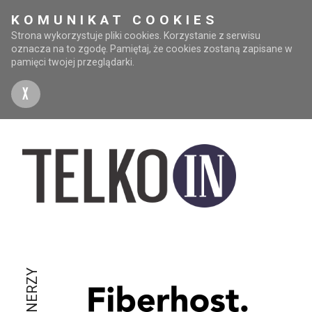
KOMUNIKAT COOKIES
Strona wykorzystuje pliki cookies. Korzystanie z serwisu
oznacza na to zgodę. Pamiętaj, że cookies zostaną zapisane w
pamięci twojej przeglądarki.
X
PARTNERZY