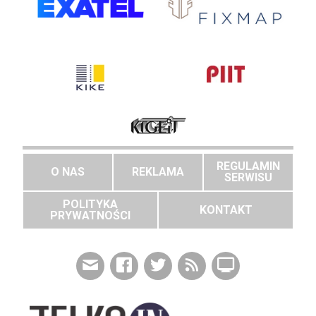
REGULAMIN
O NAS
REKLAMA
SERWISU
POLITYKA
KONTAKT
PRYWATNOŚCI