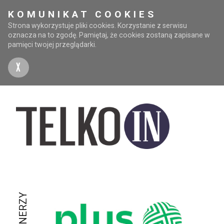
KOMUNIKAT COOKIES
Strona wykorzystuje pliki cookies. Korzystanie z serwisu
oznacza na to zgodę. Pamiętaj, że cookies zostaną zapisane w
pamięci twojej przeglądarki.
X
PARTNERZY