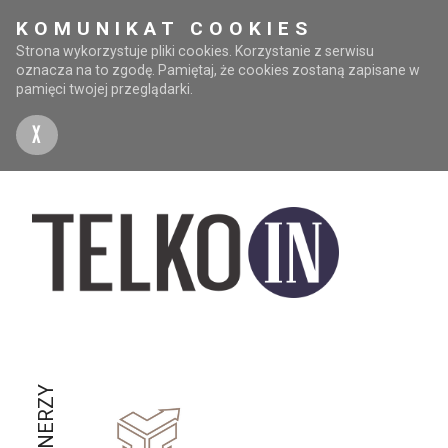
KOMUNIKAT COOKIES
Strona wykorzystuje pliki cookies. Korzystanie z serwisu
oznacza na to zgodę. Pamiętaj, że cookies zostaną zapisane w
pamięci twojej przeglądarki.
X
PARTNERZY