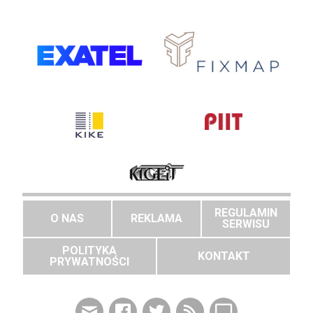
REGULAMIN
O NAS
REKLAMA
SERWISU
POLITYKA
KONTAKT
PRYWATNOŚCI