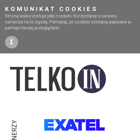
KOMUNIKAT COOKIES
Strona wykorzystuje pliki cookies. Korzystanie z serwisu
oznacza na to zgodę. Pamiętaj, że cookies zostaną zapisane w
pamięci twojej przeglądarki.
X
PARTNERZY