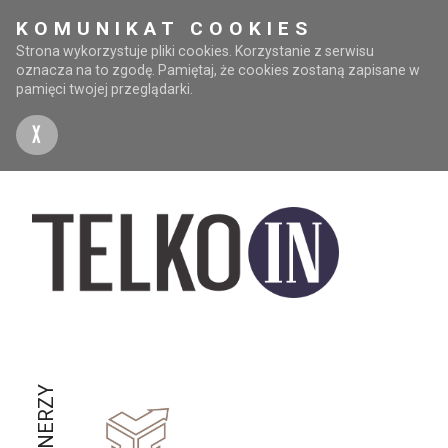
KOMUNIKAT COOKIES
Strona wykorzystuje pliki cookies. Korzystanie z serwisu
oznacza na to zgodę. Pamiętaj, że cookies zostaną zapisane w
pamięci twojej przeglądarki.
X
PARTNERZY