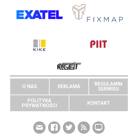
REGULAMIN
O NAS
REKLAMA
SERWISU
POLITYKA
KONTAKT
PRYWATNOŚCI