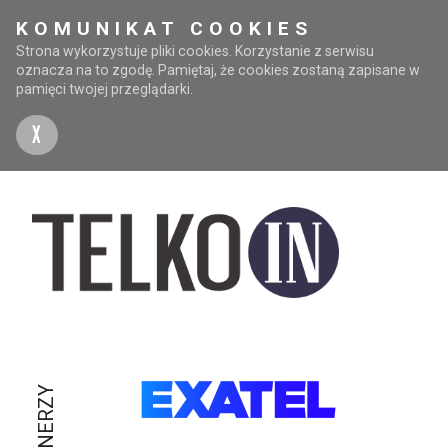
KOMUNIKAT COOKIES
Strona wykorzystuje pliki cookies. Korzystanie z serwisu
oznacza na to zgodę. Pamiętaj, że cookies zostaną zapisane w
pamięci twojej przeglądarki.
X
PARTNERZY