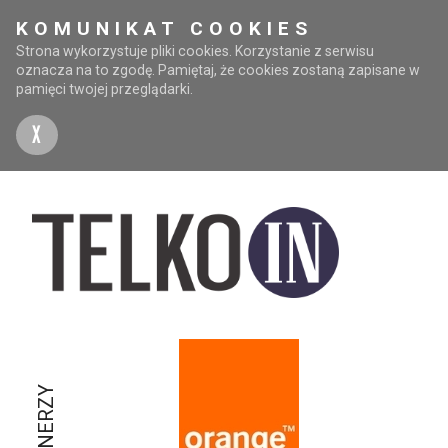
KOMUNIKAT COOKIES
Strona wykorzystuje pliki cookies. Korzystanie z serwisu
oznacza na to zgodę. Pamiętaj, że cookies zostaną zapisane w
pamięci twojej przeglądarki.
X
PARTNERZY