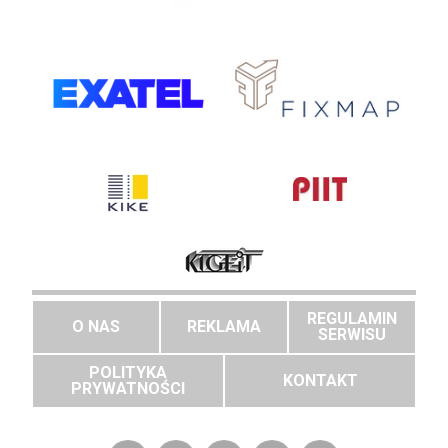
REGULAMIN
O NAS
REKLAMA
SERWISU
POLITYKA
KONTAKT
PRYWATNOŚCI