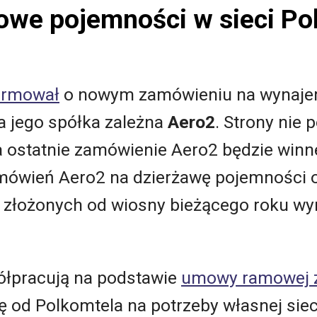
owe pojemności w sieci Po
ormował
o nowym zamówieniu na wynajem
yła jego spółka zależna
Aero2
. Strony nie 
 ostatnie zamówienie Aero2 będzie winn
amówień Aero2 na dzierżawę pojemności 
 złożonych od wiosny bieżącego roku wyn
ółpracują na podstawie
umowy ramowej z
ę od Polkomtela na potrzeby własnej sieci