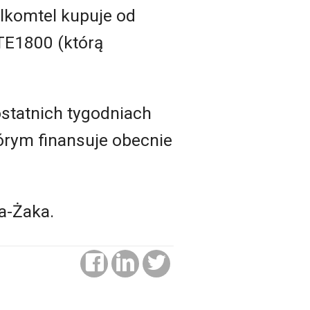
lkomtel kupuje od
TE1800 (którą
statnich tygodniach
órym finansuje obecnie
a-Żaka.