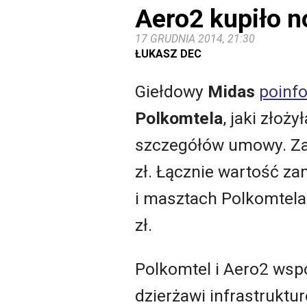
Aero2 kupiło n
17 GRUDNIA 2014, 21:30
ŁUKASZ DEC
Giełdowy
Midas
poinf
Polkomtela
, jaki złoż
szczegółów umowy. Za
zł. Łącznie wartość z
i masztach Polkomtela
zł.
Polkomtel i Aero2 wsp
dzierżawi infrastruktur