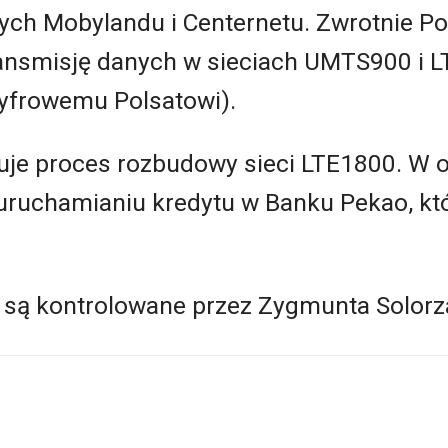
ch Mobylandu i Centernetu. Zwrotnie Po
nsmisję danych w sieciach UMTS900 i L
yfrowemu Polsatowi).
je proces rozbudowy sieci LTE1800. W o
uruchamianiu kredytu w Banku Pekao, kt
 są kontrolowane przez Zygmunta Solorz