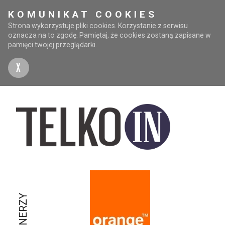
KOMUNIKAT COOKIES
Strona wykorzystuje pliki cookies. Korzystanie z serwisu
oznacza na to zgodę. Pamiętaj, że cookies zostaną zapisane w
pamięci twojej przeglądarki.
X
PARTNERZY