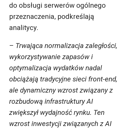
do obsługi serwerów ogólnego
przeznaczenia, podkreślają
analitycy.
–
Trwająca normalizacja zaległości,
wykorzystywanie
zapasów i
optymalizacja wydatków nadal
obciążają tradycyjne sieci front-end,
ale
dynamicz
ny wzrost
związany z
rozbudow
ą
infrastruktury AI
zwiększył wydajność rynku. Ten
wzrost inwestycji związanych z AI