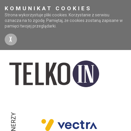
KOMUNIKAT COOKIES
Strona wykorzystuje pliki cookies. Korzystanie z serwisu
oznacza na to zgodę. Pamiętaj, że cookies zostaną zapisane w
pamięci twojej przeglądarki.
X
PARTNERZY