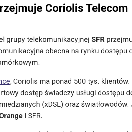
przejmuje Coriolis Telecom
iel grupy telekomunikacyjnej
SFR
przejm
omunikacyjna obecna na rynku dostępu do
komórkowym.
ance
, Coriolis ma ponad 500 tys. klientów.
rtowy dostęp świadczy usługi dostępu do
miedzianych (xDSL) oraz światłowodów.
Orange
i SFR.