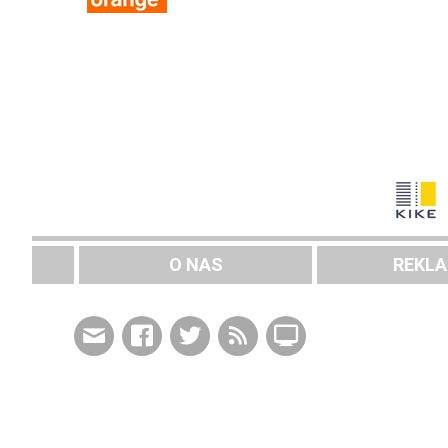
O NAS
REKL