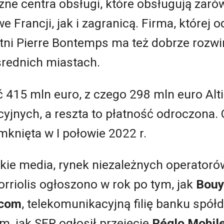
czne centra obsługi, które obsługują zaró
e Francji, jak i zagranicą. Firma, której 
etni Pierre Bontemps ma też dobrze rozwi
średnich miastach.
415 mln euro, z czego 298 mln euro Alti
yjnych, a reszta to płatność odroczona. 
mknięta w I połowie 2022 r.
ie media, rynek niezależnych operatorów
orriolis ogłoszono w rok po tym, jak
Bouy
ecom
, telekomunikacyjną filię banku spół
ym, jak SFR ogłosił przejęcie
Réglo Mobil