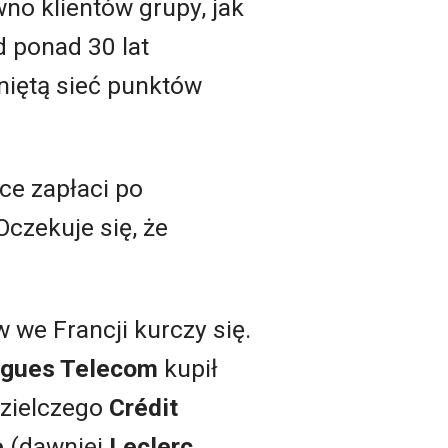
wno klientów grupy, jak
od ponad 30 lat
niętą sieć punktów
ce zapłaci po
Oczekuje się, że
 we Francji kurczy się.
gues Telecom
kupił
dzielczego
Crédit
e
(dawniej
Leclerc