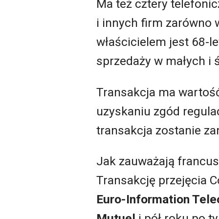
Ma też cztery telefoni
i innych firm zarówno w
właścicielem jest 68-l
sprzedaży w małych i 
Transakcja ma wartość 
uzyskaniu zgód regulac
transakcja zostanie za
Jak zauważają francusk
Transakcję przejęcia C
Euro-Information Tel
Mutuel
i pół roku po t