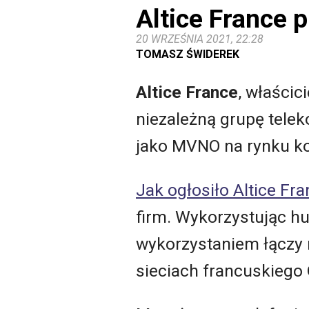
Altice France 
20 WRZEŚNIA 2021, 22:28
TOMASZ ŚWIDEREK
Altice France
, właścic
niezależną grupę telek
jako MVNO na rynku 
Jak ogłosiło Altice Fr
firm. Wykorzystując hu
wykorzystaniem łączy 
sieciach francuskiego