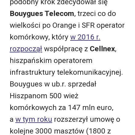
podobny krok zdecydował się
Bouygues Telecom
, trzeci co do
wielkości po Orange i SFR operator
komórkowy, który
w 2016 r.
rozpoczął
współpracę z
Cellnex
,
hiszpańskim operatorem
infrastruktury telekomunikacyjnej.
Bouygues w ub.r. sprzedał
Hiszpanom 500 wież
komórkowych za 147 mln euro,
a
w tym roku
rozszerzył umowę o
kolejne 3000 masztów (1800 z