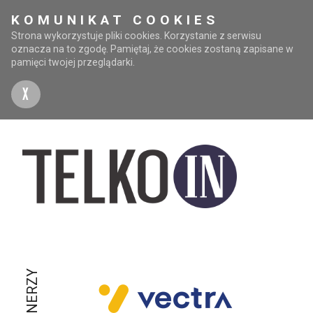
KOMUNIKAT COOKIES
Strona wykorzystuje pliki cookies. Korzystanie z serwisu
oznacza na to zgodę. Pamiętaj, że cookies zostaną zapisane w
pamięci twojej przeglądarki.
X
PARTNERZY