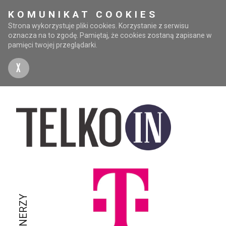
KOMUNIKAT COOKIES
Strona wykorzystuje pliki cookies. Korzystanie z serwisu
oznacza na to zgodę. Pamiętaj, że cookies zostaną zapisane w
pamięci twojej przeglądarki.
X
PARTNERZY