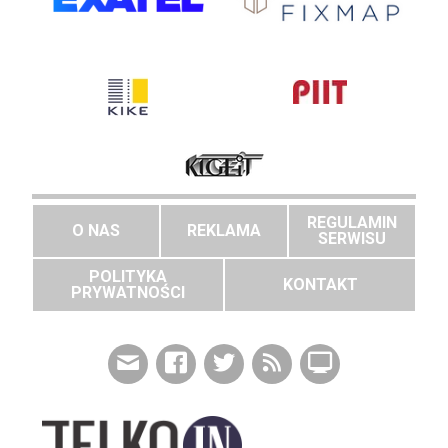
REGULAMIN
O NAS
REKLAMA
SERWISU
POLITYKA
KONTAKT
PRYWATNOŚCI