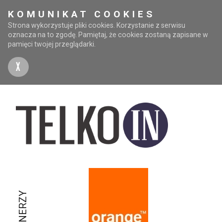
KOMUNIKAT COOKIES
Strona wykorzystuje pliki cookies. Korzystanie z serwisu
oznacza na to zgodę. Pamiętaj, że cookies zostaną zapisane w
pamięci twojej przeglądarki.
X
PARTNERZY