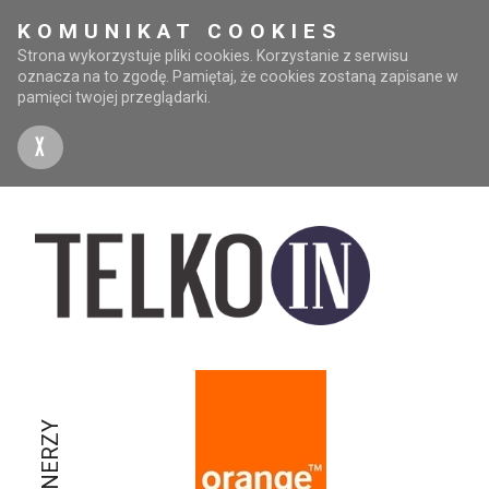
KOMUNIKAT COOKIES
Strona wykorzystuje pliki cookies. Korzystanie z serwisu
oznacza na to zgodę. Pamiętaj, że cookies zostaną zapisane w
pamięci twojej przeglądarki.
X
PARTNERZY