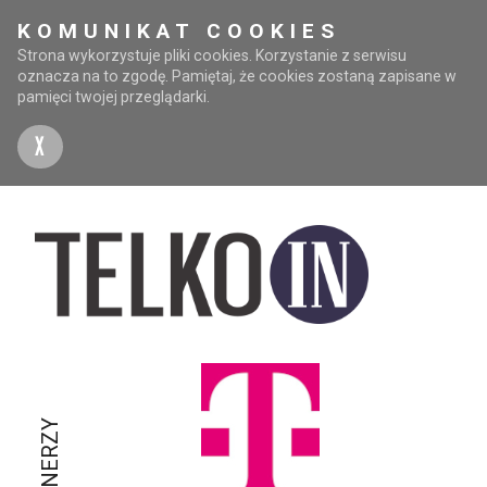
KOMUNIKAT COOKIES
Strona wykorzystuje pliki cookies. Korzystanie z serwisu
oznacza na to zgodę. Pamiętaj, że cookies zostaną zapisane w
pamięci twojej przeglądarki.
X
PARTNERZY