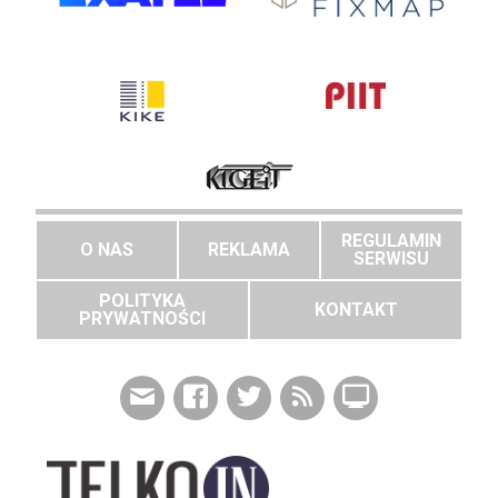
REGULAMIN
O NAS
REKLAMA
SERWISU
POLITYKA
KONTAKT
PRYWATNOŚCI