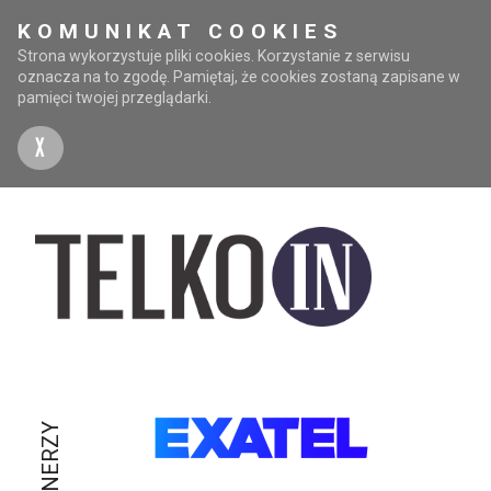
KOMUNIKAT COOKIES
Strona wykorzystuje pliki cookies. Korzystanie z serwisu
oznacza na to zgodę. Pamiętaj, że cookies zostaną zapisane w
pamięci twojej przeglądarki.
X
PARTNERZY