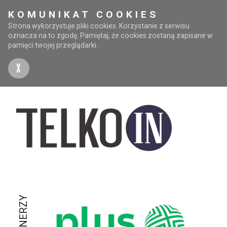
KOMUNIKAT COOKIES
Strona wykorzystuje pliki cookies. Korzystanie z serwisu
oznacza na to zgodę. Pamiętaj, że cookies zostaną zapisane w
pamięci twojej przeglądarki.
X
PARTNERZY