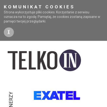
KOMUNIKAT COOKIES
Strona wykorzystuje pliki cookies. Korzystanie z serwisu
oznacza na to zgodę. Pamiętaj, że cookies zostaną zapisane w
pamięci twojej przeglądarki.
X
PARTNERZY