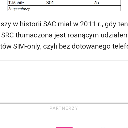
ższy w historii SAC miał w 2011 r., gdy t
 i SRC tłumaczona jest rosnącym udziałe
ów SIM-only, czyli bez dotowanego telef
PARTNERZY