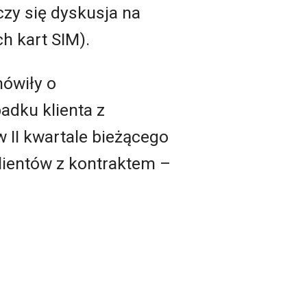
oczy się dyskusja na
h kart SIM).
ówiły o
adku klienta z
w II kwartale bieżącego
lientów z kontraktem –