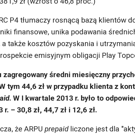
381,9 zł (wzrost o 46,8 proc.)
C P4 tłumaczy rosnącą bazą klientów do
iki finansowe, unika podawania średnic
 a także kosztów pozyskania i utrzymania
prospekcie emisyjnym obligacji Play Topc
u zagregowany średni miesięczny przych
 W tym 44,6 zł w przypadku klienta z kon
aid
. W I kwartale 2013 r. było to odpowied
r. – 30,8 zł, 44,7 zł i 12,6 zł.
acza, że ARPU
prepaid
liczone jest dla "a