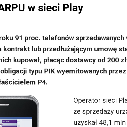
ARPU w sieci Play
roku 91 proc. telefonów sprzedawanych 
 kontrakt lub przedłużającym umowę st
nich kupował, płacąc dostawcy od 200 zł
obligacji typu PIK wyemitowanych przez 
łaścicielem P4.
Operator sieci Pl
ze sprzedaży ur
uzyskał 48,1 mln