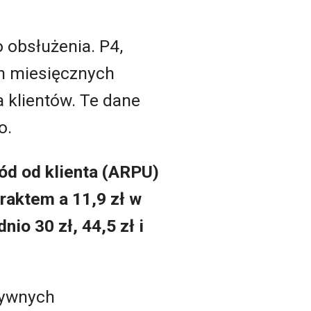
 obsłużenia. P4,
h miesięcznych
 klientów. Te dane
o.
ód od klienta (ARPU)
traktem a 11,9 zł w
nio 30 zł, 44,5 zł i
ktywnych