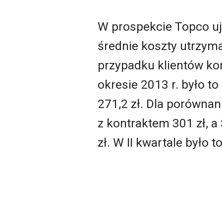
W prospekcie Topco uja
średnie koszty utrzyma
przypadku klientów kon
okresie 2013 r. było to
271,2 zł. Dla porównani
z kontraktem 301 zł, a 
zł. W II kwartale było t