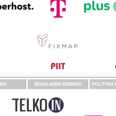
AMA
REGULAMIN SERWISU
POLITYKA