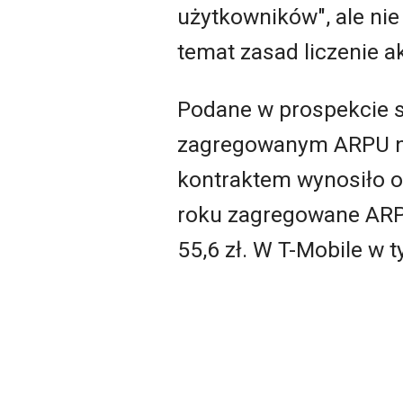
użytkowników", ale nie 
temat zasad liczenie a
Podane w prospekcie s
zagregowanym ARPU na 
kontraktem wynosiło on
roku zagregowane ARPU
55,6 zł. W T-Mobile w t