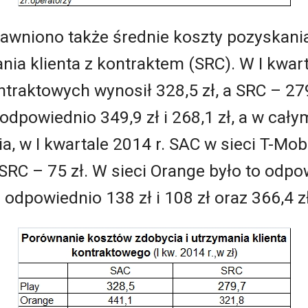
wniono także średnie koszty pozyskania 
nia klienta z kontraktem (SRC). W I kwa
traktowych wynosił 328,5 zł, a SRC – 27
 odpowiednio 349,9 zł i 268,1 zł, a w całym
a, w I kwartale 2014 r. SAC w sieci T-Mob
SRC – 75 zł. W sieci Orange było to odpow
o odpowiednio 138 zł i 108 zł oraz 366,4 zł