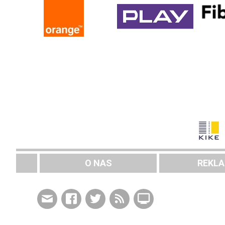
O NAS
REKL