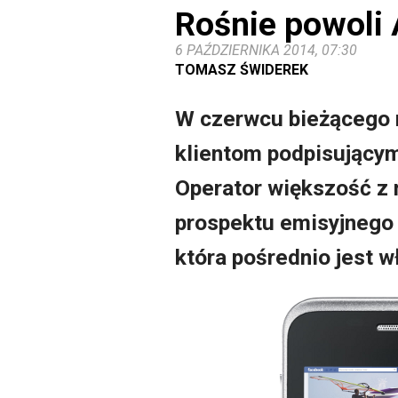
Rośnie powoli 
6 PAŹDZIERNIKA 2014, 07:30
TOMASZ ŚWIDEREK
W czerwcu bieżącego 
klientom podpisującym
Operator większość z 
prospektu emisyjnego 
która pośrednio jest w