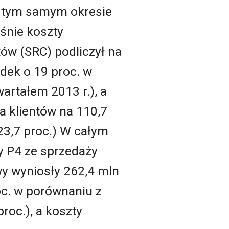
w tym samym okresie
śnie koszty
tów (SRC) podliczył na
adek o 19 proc. w
artałem 2013 r.), a
a klientów na 110,7
 23,7 proc.) W całym
y P4 ze sprzedaży
y wyniosły 262,4 mln
oc. w porównaniu z
roc.), a koszty