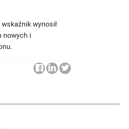
en wskaźnik wynosił
m nowych i
onu.