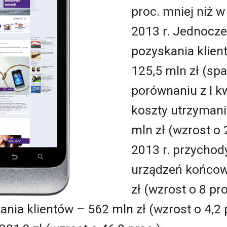
proc. mniej niż 
2013 r. Jednocze
pozyskania klien
125,5 mln zł (sp
porównaniu z I kw
koszty utrzymani
mln zł (wzrost o
2013 r. przychod
urządzeń końcow
zł (wzrost o 8 pr
ania klientów – 562 mln zł (wzrost o 4,2 p