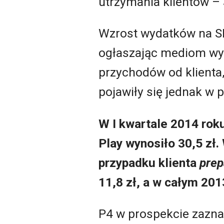
utrzymania klientów – 
Wzrost wydatków na SR
ogłaszając mediom wyn
przychodów od klienta,
pojawiły się jednak w 
W I kwartale 2014 rok
Play wynosiło 30,5 zł.
przypadku klienta
prep
11,8 zł, a w całym 2013 
P4 w prospekcie zazn