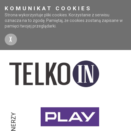
KOMUNIKAT COOKIES
Strona wykorzystuje pliki cookies. Korzystanie z serwisu
oznacza na to zgodę. Pamiętaj, że cookies zostaną zapisane w
pamięci twojej przeglądarki.
X
PARTNERZY