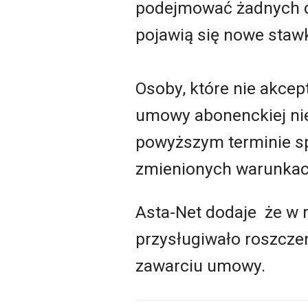
podejmować żadnych dz
pojawią się nowe stawk
Osoby, które nie akce
umowy abonenckiej nie
powyższym terminie sp
zmienionych warunkac
Asta-Net dodaje że w 
przysługiwało roszczen
zawarciu umowy.