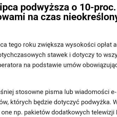
lipca podwyższa o 10-proc
owami na czas nieokreślon
lipca tego roku zwiększa wysokości opła
otychczasowych stawek i dotyczy to wszy
peratora na podstawie umów obowiązują
eśniej stosowne pisma lub wiadomości e-
ntów, których będzie dotyczyć podwyżka.
 one np. pakietów dodatkowych telewizji