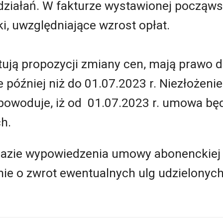
iałań. W fakturze wystawionej począwszy
i, uwzględniające wzrost opłat.
ptują propozycji zmiany cen, mają prawo
 później niż do 01.07.2023 r. Niezłożen
owoduje, iż od 01.07.2023 r. umowa będ
h.
razie wypowiedzenia umowy abonenckiej n
ie o zwrot ewentualnych ulg udzielonych