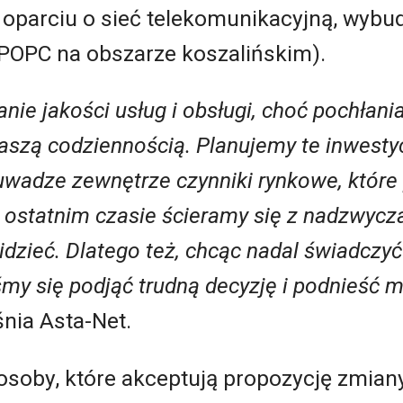
oparciu o sieć telekomunikacyjną, wybu
1 POPC na obszarze koszalińskim).
nie jakości usług i obsługi, choć pochłani
aszą codziennością. Planujemy te inwest
wadze zewnętrze czynniki rynkowe, które p
w ostatnim czasie ścieramy się z nadzwycz
idzieć. Dlatego też, chcąc nadal świadczy
my się podjąć trudną decyzję i podnieść m
nia Asta-Net.
osoby, które akceptują propozycję zmian