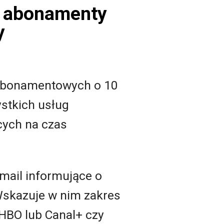
. abonamenty
y
t abonamentowych o 10
stkich usług
cych na czas
mail informujące o
 Wskazuje w nim zakres
 HBO lub Canal+ czy