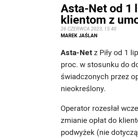
Asta-Net od 1 
klientom z um
26 CZERWCA 2023, 15:40
MAREK JAŚLAN
Asta-Net
z Piły od 1 
proc. w stosunku do d
świadczonych przez o
nieokreślony.
Operator rozesłał wcz
zmianie opłat do klie
podwyżek (nie dotyczą