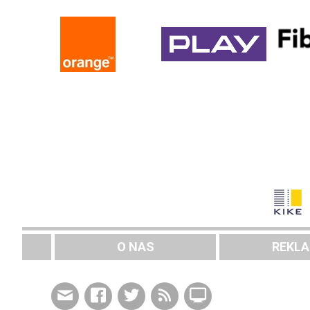
O NAS
REKL