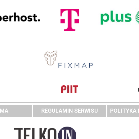
AMA
REGULAMIN SERWISU
POLITYKA