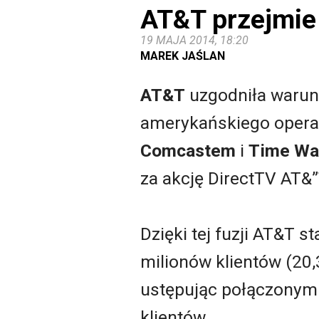
AT&T przejmie
19 MAJA 2014, 18:20
MAREK JAŚLAN
AT&T
uzgodniła warunk
amerykańskiego operat
Comcastem
i
Time Wa
za akcję DirectTV AT&”
Dzięki tej fuzji AT&T s
milionów klientów (20,
ustępując połączonym 
klientów.