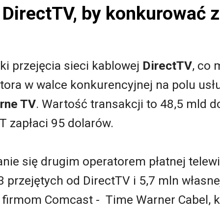
 DirectTV, by konkurować
i przejęcia sieci kablowej
DirectTV
, co
ora w walce konkurencyjnej na polu usłu
rne TV
. Wartość transakcji to 48,5 mld d
T zapłaci 95 dolarów.
tanie się drugim operatorem płatnej telew
3 przejętych od DirectTV i 5,7 mln własne
firmom Comcast - Time Warner Cabel, k