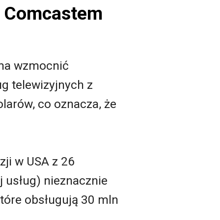
 z Comcastem
 ma wzmocnić
g telewizyjnych z
olarów, co oznacza, że
izji w USA z 26
j usług) nieznacznie
tóre obsługują 30 mln