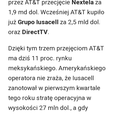
przez AT&T przecjęcie
Nextela
za
1,9 md dol. Wcześniej AT&T kupiło
już
Grupo Iusacell
za 2,5 mld dol.
oraz
DirectTV
.
Dzięki tym trzem przejęciom AT&T
ma dziś 11 proc. rynku
meksykańskiego. Amerykańskiego
operatora nie zraża, że Iusacell
zanotował w pierwszym kwartale
tego roku stratę operacyjna w
wysokości 27 mln dol., a gdy