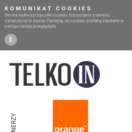
KOMUNIKAT COOKIES
Strona wykorzystuje pliki cookies. Korzystanie z serwisu
oznacza na to zgodę. Pamiętaj, że cookies zostaną zapisane w
pamięci twojej przeglądarki.
X
PARTNERZY