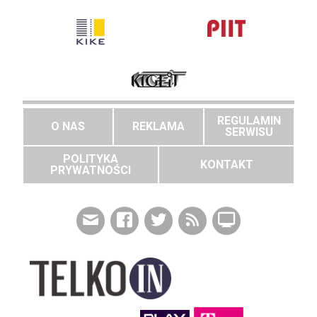
REGULAMIN
O NAS
REKLAMA
SERWISU
POLITYKA
KONTAKT
PRYWATNOŚCI