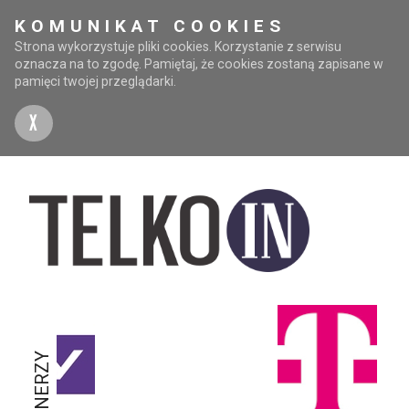
KOMUNIKAT COOKIES
Strona wykorzystuje pliki cookies. Korzystanie z serwisu
oznacza na to zgodę. Pamiętaj, że cookies zostaną zapisane w
pamięci twojej przeglądarki.
X
PARTNERZY