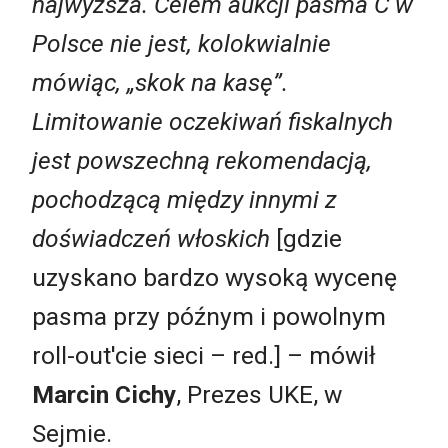
najwyższa. Celem aukcji pasma C w
Polsce nie jest, kolokwialnie
mówiąc, „skok na kasę”.
Limitowanie oczekiwań fiskalnych
jest powszechną rekomendacją,
pochodzącą między innymi z
doświadczeń włoskich
[gdzie
uzyskano bardzo wysoką wycenę
pasma przy późnym i powolnym
roll-out'cie sieci – red.] – mówił
Marcin Cichy
, Prezes UKE, w
Sejmie.