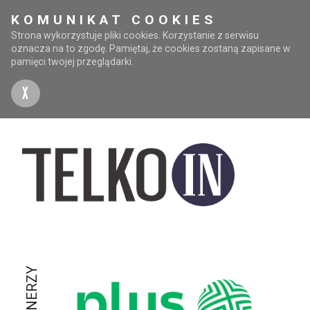
KOMUNIKAT COOKIES
Strona wykorzystuje pliki cookies. Korzystanie z serwisu
oznacza na to zgodę. Pamiętaj, że cookies zostaną zapisane w
pamięci twojej przeglądarki.
X
PARTNERZY