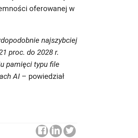
ojemności oferowanej w
dopodobnie najszybciej
 21
proc.
do 2028 r.
iu
pamięci typu file
ach AI
– powiedział