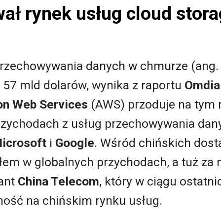
ł rynek usług cloud stora
 przechowywania danych w chmurze (ang
 57 mld dolarów, wynika z raportu
Omdia
n Web Services
(AWS) przoduje na tym 
rzychodach z usług przechowywania dan
icrosoft
i
Google
. Wśród chińskich dos
ałem w globalnych przychodach, a tuż za 
gant
China Telecom
, który w ciągu ostatni
ność na chińskim rynku usług.