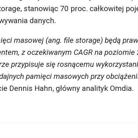
torage, stanowiąc 70 proc. całkowitej p
wywania danych.
ęci masowej (ang. file storage)
będ
ą
praw
entem, z oczekiwanym CAGR na poziomie
rze przypisuje się rosnącemu wykorzystan
dajn
ych
pamięci masowych
przy
obciążeni
e Dennis Hahn, główny analityk Omdia.