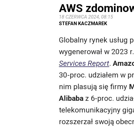
AWS zdominowa
18 CZERWCA 2024, 08:15
STEFAN KACZMAREK
Globalny rynek usług
wygenerował w 2023 r.
Services Report
.
Amazo
30-proc. udziałem w p
nim plasują się firmy
M
Alibaba
z 6-proc. udzi
telekomunikacyjny gi
rozszerzał swoją obec