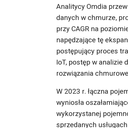
Analitycy Omdia przew
danych w chmurze, pro
przy CAGR na poziomie 
napędzające tę ekspans
postępujący proces tra
IoT, postęp w analizie
rozwiązania chmurowe
W 2023 r. łączna poje
wyniosła oszałamiając
wykorzystanej pojemno
sprzedanych usługach