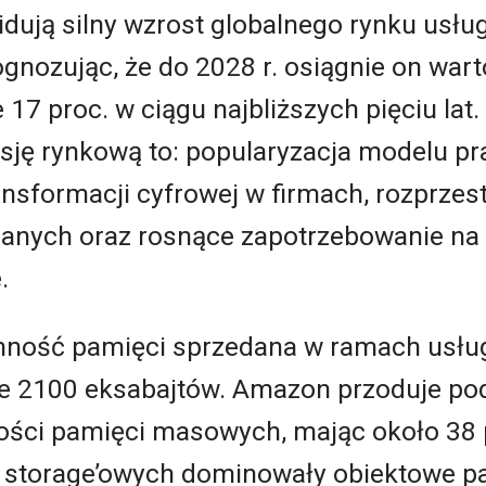
idują silny wzrost globalnego rynku usł
gnozując, że do 2028 r. osiągnie on war
17 proc. w ciągu najbliższych pięciu lat
ję rynkową to: popularyzacja modelu pra
nsformacji cyfrowej w firmach, rozprzest
 danych oraz rosnące zapotrzebowanie na 
.
mność pamięci sprzedana w ramach usług
e 2100 eksabajtów. Amazon przoduje po
ści pamięci masowych, mając około 38 
 storage’owych dominowały obiektowe p