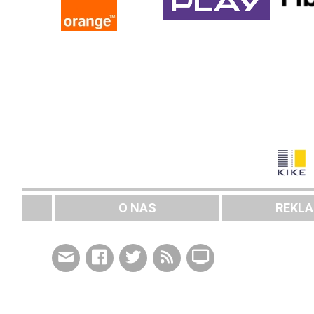
O NAS
REKL