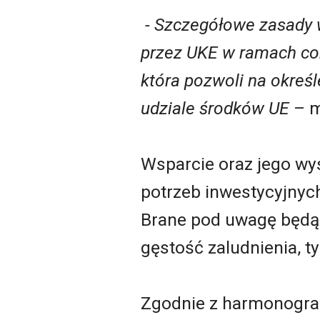
- Szczegółowe zasady 
przez UKE w ramach coro
która pozwoli na okreś
udziale środków UE
– m
Wsparcie oraz jego wy
potrzeb inwestycyjnyc
Brane pod uwagę będą t
gęstość zaludnienia, t
Zgodnie z harmonogra