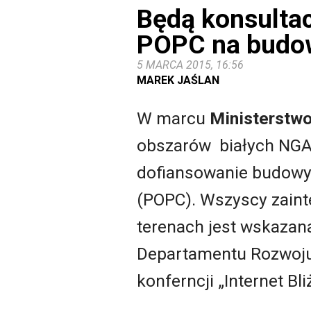
Będą konsulta
POPC na budow
5 MARCA 2015, 16:56
MAREK JAŚLAN
W marcu
Ministerstwo 
obszarów białych NGA
dofiansowanie budowy
(POPC). Wszyscy zaint
terenach jest wskazan
Departamentu Rozwoj
konferncji „Internet Bl