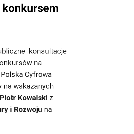
d konkursem
bliczne konsultacje
konkursów na
 Polska Cyfrowa
zy na wskazanych
Piotr Kowalsk
i z
ury i Rozwoju
na