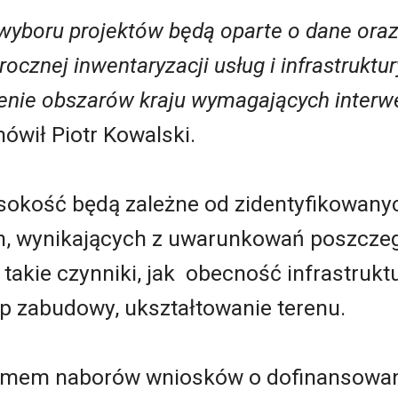
wyboru projektów będą oparte o dane oraz
cznej inwentaryzacji usług i infrastruktur
lenie obszarów kraju wymagających interwe
ówił Piotr Kowalski.
sokość będą zależne od zidentyfikowan
h, wynikających z uwarunkowań poszcze
akie czynniki, jak obecność infrastrukt
yp zabudowy, ukształtowanie terenu.
mem naborów wniosków o dofinansowan