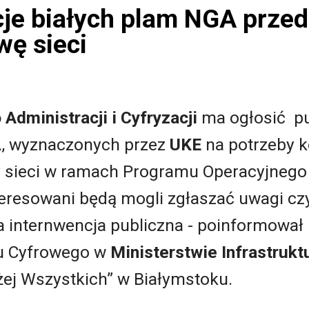
cje białych plam NGA prze
ę sieci
Administracji i Cyfryzacji
ma ogłosić pu
, wyznaczonych przez
UKE
na potrzeby 
 sieci w ramach Programu Operacyjnego
eresowani będą mogli zgłaszać uwagi c
a internwencja publiczna - poinformował
u Cyfrowego w
Ministerstwie Infrastrukt
iżej Wszystkich” w Białymstoku.