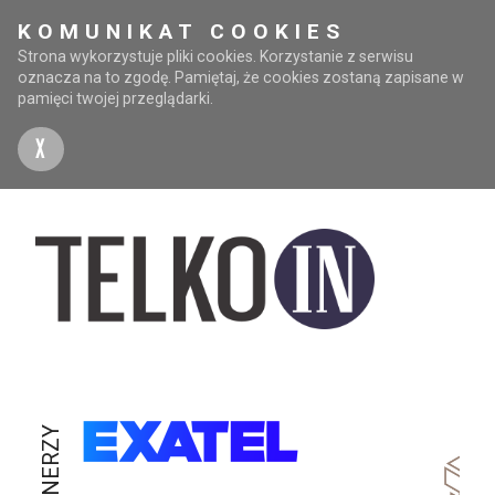
KOMUNIKAT COOKIES
Strona wykorzystuje pliki cookies. Korzystanie z serwisu
oznacza na to zgodę. Pamiętaj, że cookies zostaną zapisane w
pamięci twojej przeglądarki.
X
PARTNERZY