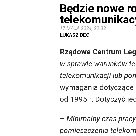
Będzie nowe ro
telekomunikac
17 MAJA 2024, 22:38
ŁUKASZ DEC
Rządowe Centrum Legi
w sprawie warunków tec
telekomunikacji lub po
wymagania dotyczące z
od 1995 r. Dotyczyć j
– Minimalny czas pracy
pomieszczenia telekom