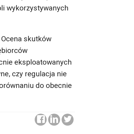
bli wykorzystywanych
u. Ocena skutków
iębiorców
cnie eksploatowanych
e, czy regulacja nie
porównaniu do obecnie