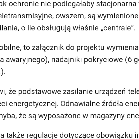
k ochronie nie podlegałaby stacjonarna 
eletransmisyjne, owszem, są wymienione 
ania, o ile obsługują właśnie „centrale”.
mobilne, to załącznik do projektu wymieni
a awaryjnego), nadajniki pokryciowe (6 go
).
i, że podstawowe zasilanie urządzeń te
eci energetycznej. Odnawialne źródła en
hyba, że są wyposażone w magazyny energ
a także regulacje dotyczące obowiązku in