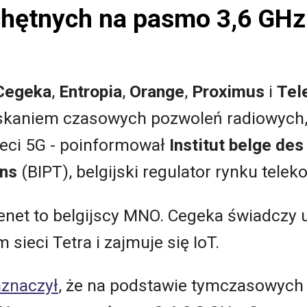
 chętnych na pasmo 3,6 GHz
Cegeka
,
Entropia
,
Orange
,
Proximus
i
Tel
skaniem czasowych pozwoleń radiowych, 
eci 5G - poinformował
Institut belge des
ns
(BIPT), belgijski regulator rynku tele
enet to belgijscy MNO. Cegeka świadczy us
 sieci Tetra i zajmuje się IoT.
aznaczył
, że na podstawie tymczasowych