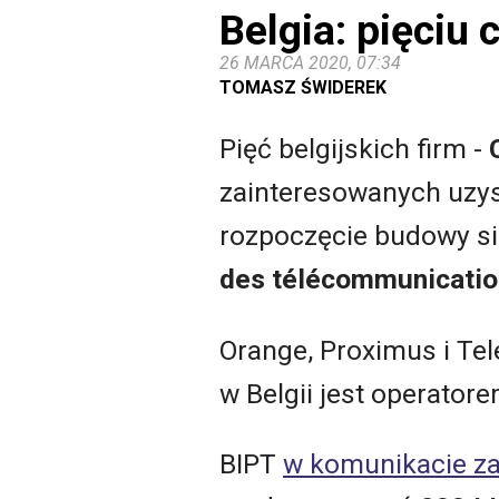
Belgia: pięciu
26 MARCA 2020, 07:34
TOMASZ ŚWIDEREK
Pięć belgijskich firm -
zainteresowanych uzy
rozpoczęcie budowy si
des télécommunicatio
Orange, Proximus i Tel
w Belgii jest operatorem
BIPT
w komunikacie z