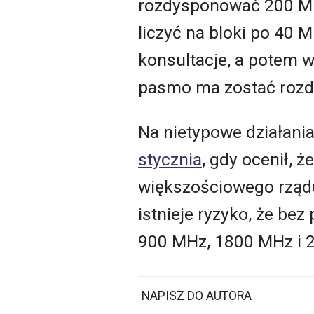
rozdysponować 200 MHz
liczyć na bloki po 40 
konsultacje, a potem 
pasmo ma zostać rozdz
Na nietypowe działani
stycznia
, gdy ocenił, 
większościowego rządu
istnieje ryzyko, że b
900 MHz, 1800 MHz i 
NAPISZ DO AUTORA