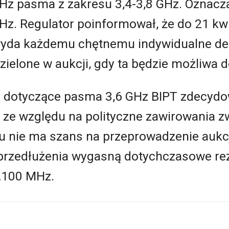
 pasma z zakresu 3,4-3,8 GHz. Oznacza
MHz. Regulator poinformował, że do 21 kw
wyda każdemu chętnemu indywidualne dec
ielone w aukcji, gdy ta będzie możliwa 
a dotyczące pasma 3,6 GHz BIPT zdecydo
że ze względu na polityczne zawirowania 
 nie ma szans na przeprowadzenie aukc
ez przedłużenia wygasną dotychczasowe r
2100 MHz.