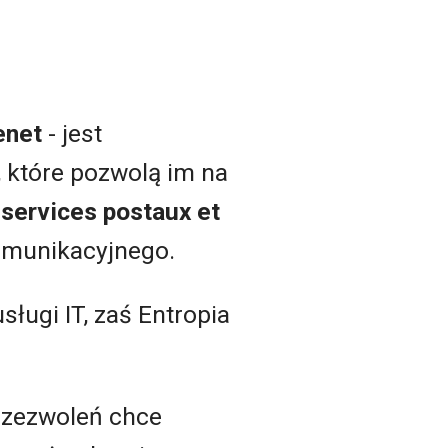
enet
- jest
które pozwolą im na
 services postaux et
komunikacyjnego.
ługi IT, zaś Entropia
 zezwoleń chce