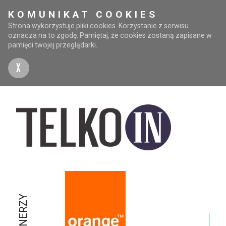
KOMUNIKAT COOKIES
Strona wykorzystuje pliki cookies. Korzystanie z serwisu
oznacza na to zgodę. Pamiętaj, że cookies zostaną zapisane w
pamięci twojej przeglądarki.
X
PARTNERZY