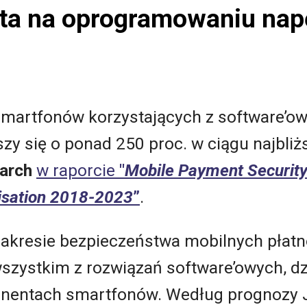
ta na oprogramowaniu napę
martfonów korzystających z software’o
y się o ponad 250 proc. w ciągu najbliżs
arch
w raporcie
"
Mobile Payment Security
nisation 2018-2023
”
.
akresie bezpieczeństwa mobilnych płatn
szystkim z rozwiązań software’owych, dz
entach smartfonów. Według prognozy Ju