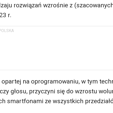
zaju rozwiązań wzrośnie z (szacowanych
3 r.
POLSKA
i opartej na oprogramowaniu, w tym techn
czy głosu, przyczyni się do wzrostu wo
ch smartfonami ze wszystkich przedział