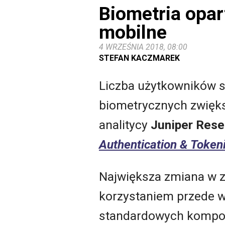
Biometria opar
mobilne
4 WRZEŚNIA 2018, 08:00
STEFAN KACZMAREK
Liczba użytkowników s
biometrycznych zwiększ
analitycy
Juniper Rese
Authentication & Toke
Największa zmiana w z
korzystaniem przede w
standardowych kompon