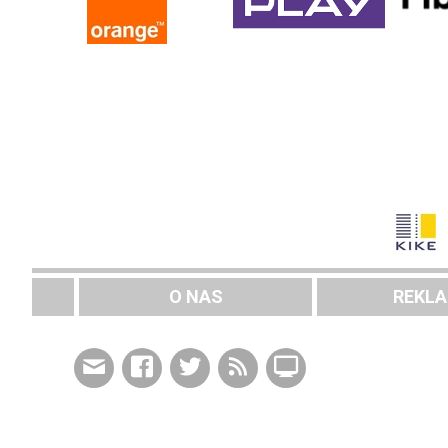
O NAS
REKL