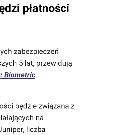
dzi płatności
wych zabezpieczeń
zych 5 lat, przewidują
: Biometric
ości będzie związana z
iałających na
niper, liczba