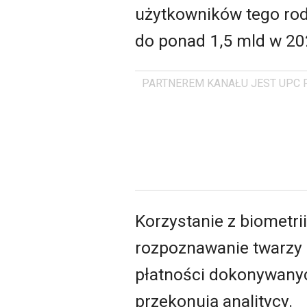
użytkowników tego rod
do ponad 1,5 mld w 202
PARTNEREM KANAŁU JEST UPC 
Korzystanie z biometri
rozpoznawanie twarzy 
płatności dokonywany
przekonują analitycy.