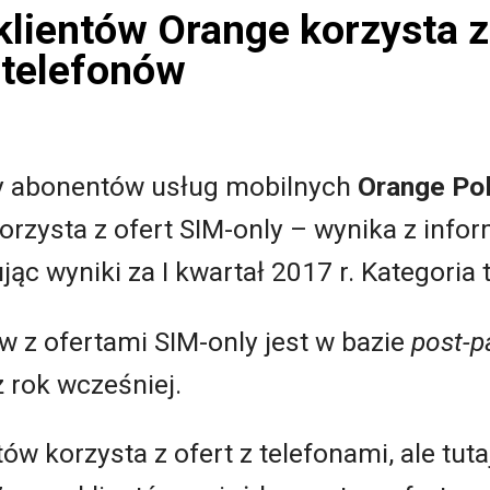
klientów Orange korzysta z
 telefonów
zy abonentów usług mobilnych
Orange Po
rzysta z ofert SIM-only – wynika z inform
jąc wyniki za I kwartał 2017 r. Kategoria 
ów z ofertami SIM-only jest w bazie
post-p
ż rok wcześniej.
ów korzysta z ofert z telefonami, ale tut