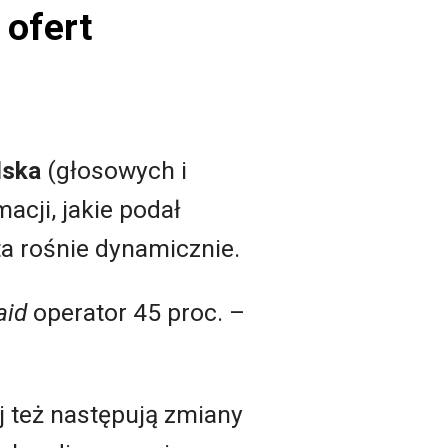
 ofert
lska
(głosowych i
acji, jakie podał
ta rośnie dynamicznie.
aid
operator 45 proc. –
aj też następują zmiany