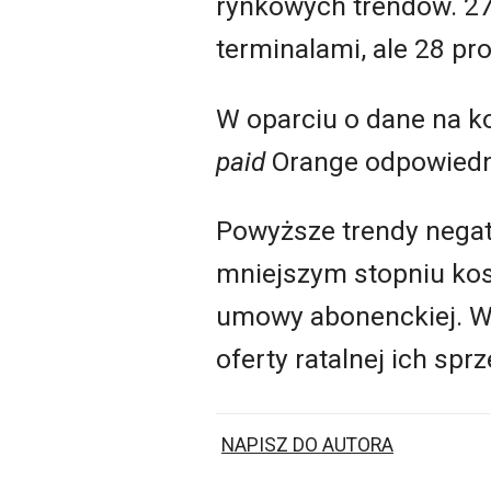
rynkowych trendów. 27
terminalami, ale 28 pr
W oparciu o dane na k
paid
Orange odpowiednio
Powyższe trendy negat
mniejszym stopniu kosz
umowy abonenckiej. W 
oferty ratalnej ich spr
NAPISZ DO AUTORA