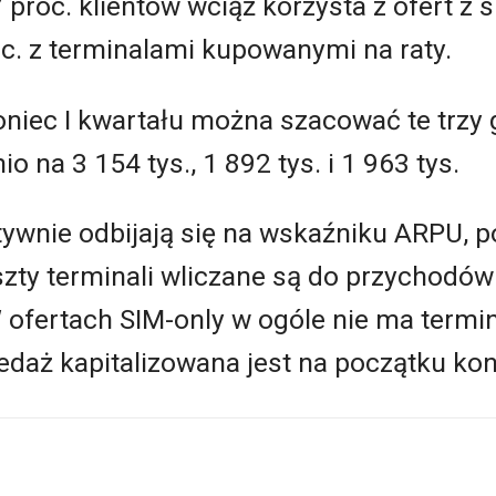
 proc. klientów wciąż korzysta z ofert z
oc. z terminalami kupowanymi na raty.
oniec I kwartału można szacować te trzy
 na 3 154 tys., 1 892 tys. i 1 963 tys.
ywnie odbijają się na wskaźniku ARPU, 
ty terminali wliczane są do przychodów 
ofertach SIM-only w ogóle nie ma termin
zedaż kapitalizowana jest na początku kon