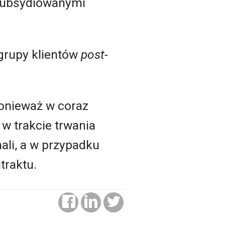
 subsydiowanymi
 grupy klientów
post-
ponieważ w coraz
w trakcie trwania
ali, a w przypadku
traktu.