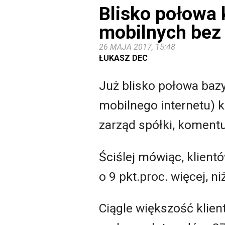
Blisko połowa 
mobilnych bez
26 MAJA 2017, 15:48
ŁUKASZ DEC
Już blisko połowa ba
mobilnego internetu) ko
zarząd spółki, komentu
Ściślej mówiąc, klient
o 9 pkt.proc. więcej, ni
Ciągle większość klient