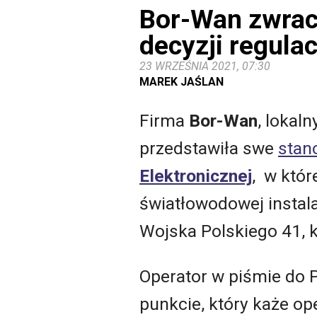
Bor-Wan zwrac
decyzji regulac
23 WRZEŚNIA 2021, 07:30
MAREK JAŚLAN
Firma
Bor-Wan
, lokal
przedstawiła swe
stan
Elektronicznej
, w któ
światłowodowej instala
Wojska Polskiego 41, 
Operator w piśmie do 
punkcie, który każe op