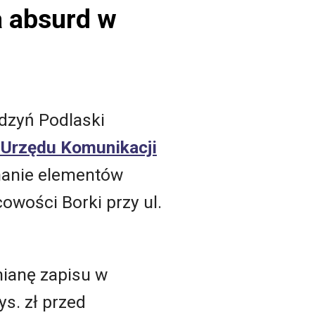
 absurd w
adzyń Podlaski
i
Urzędu Komunikacji
onanie elementów
owości Borki przy ul.
mianę zapisu w
s. zł przed