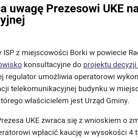
a uwagę Prezesowi UKE na
yjnej
ny ISP z miejscowości Borki w powiecie R
owisko
konsultacyjne do
projektu decyzj
rej regulator umożliwia operatorowi wyk
cji telekomunikacyjnej budynku w miejsc
którego właścicielem jest Urząd Gminy.
Prezesa UKE zwraca się z wnioskiem o z
eratorowi wpłacić kaucję w wysokości 4 ty