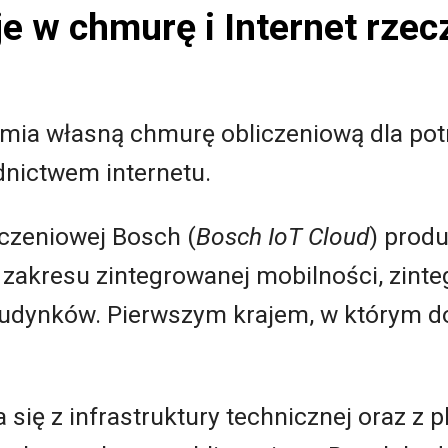
e w chmurę i Internet rzec
ia własną chmurę obliczeniową dla pot
nictwem internetu.
czeniowej Bosch (
Bosch IoT Cloud
) prod
z zakresu zintegrowanej mobilności, zin
udynków. Pierwszym krajem, w którym d
się z infrastruktury technicznej oraz z p