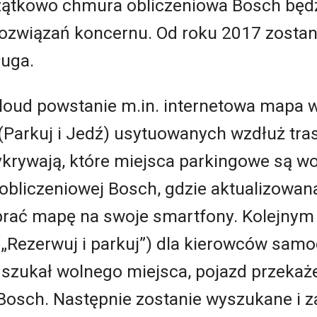
ątkowo chmura obliczeniowa Bosch będ
rozwiązań koncernu. Od roku 2017 zostan
ługa.
oud powstanie m.in. internetowa mapa 
Parkuj i Jedź) usytuowanych wzdłuż tras 
wykrywają, które miejsca parkingowe są wo
obliczeniowej Bosch, gdzie aktualizowan
rać mapę na swoje smartfony. Kolejnym 
„Rezerwuj i parkuj”) dla kierowców sam
 szukał wolnego miejsca, pojazd przekaże
Bosch. Następnie zostanie wyszukane i 