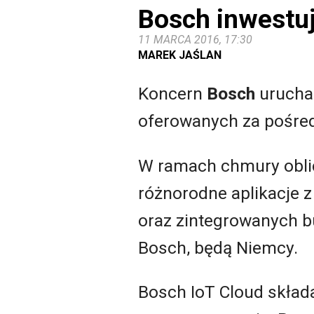
Bosch inwestuj
11 MARCA 2016, 17:30
MAREK JAŚLAN
Koncern
Bosch
urucham
oferowanych za pośred
W ramach chmury obli
różnorodne aplikacje 
oraz zintegrowanych b
Bosch, będą Niemcy.
Bosch IoT Cloud składa 