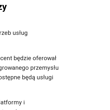
zy
rzeb usług
ucent będzie oferował
tegrowanego przemysłu
ostępne będą usługi
latformy i