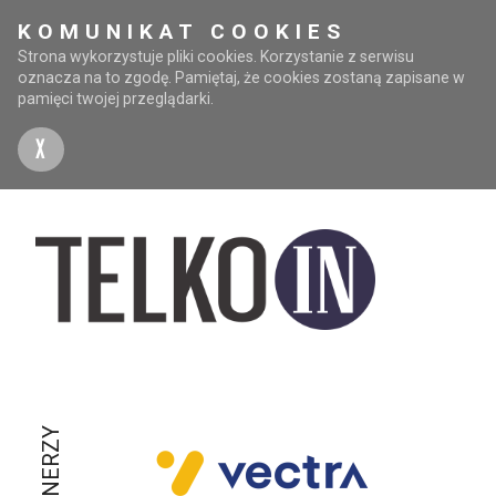
KOMUNIKAT COOKIES
Strona wykorzystuje pliki cookies. Korzystanie z serwisu
oznacza na to zgodę. Pamiętaj, że cookies zostaną zapisane w
pamięci twojej przeglądarki.
X
PARTNERZY