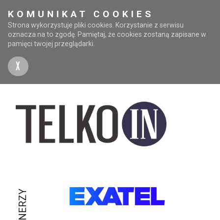
KOMUNIKAT COOKIES
Strona wykorzystuje pliki cookies. Korzystanie z serwisu
oznacza na to zgodę. Pamiętaj, że cookies zostaną zapisane w
pamięci twojej przeglądarki.
X
PARTNERZY