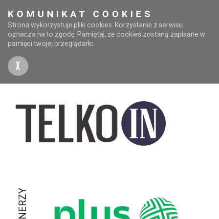
KOMUNIKAT COOKIES
Strona wykorzystuje pliki cookies. Korzystanie z serwisu
oznacza na to zgodę. Pamiętaj, że cookies zostaną zapisane w
pamięci twojej przeglądarki.
X
PARTNERZY