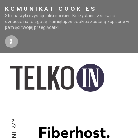
KOMUNIKAT COOKIES
Strona wykorzystuje pliki cookies. Korzystanie z serwisu
oznacza na to zgodę. Pamiętaj, że cookies zostaną zapisane w
pamięci twojej przeglądarki.
X
PARTNERZY