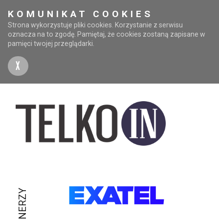
KOMUNIKAT COOKIES
Strona wykorzystuje pliki cookies. Korzystanie z serwisu
oznacza na to zgodę. Pamiętaj, że cookies zostaną zapisane w
pamięci twojej przeglądarki.
X
PARTNERZY