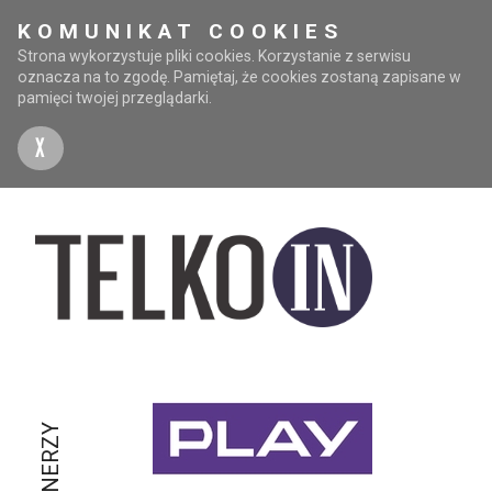
KOMUNIKAT COOKIES
Strona wykorzystuje pliki cookies. Korzystanie z serwisu
oznacza na to zgodę. Pamiętaj, że cookies zostaną zapisane w
pamięci twojej przeglądarki.
X
PARTNERZY