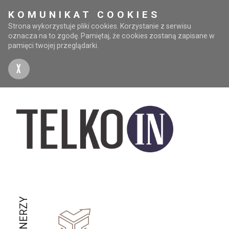
KOMUNIKAT COOKIES
Strona wykorzystuje pliki cookies. Korzystanie z serwisu
oznacza na to zgodę. Pamiętaj, że cookies zostaną zapisane w
pamięci twojej przeglądarki.
X
PARTNERZY